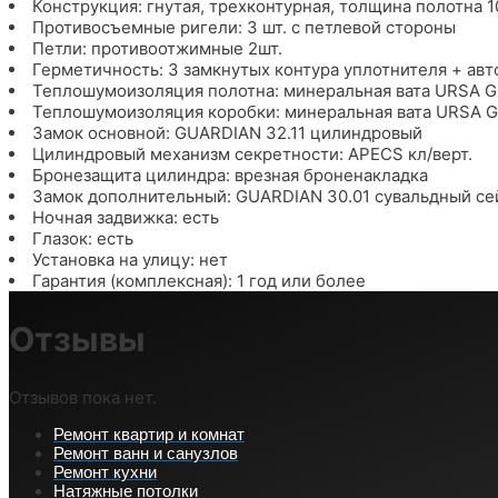
Конструкция: гнутая, трехконтурная, толщина полотна 1
Противосъемные ригели: 3 шт. с петлевой стороны
Петли: противоотжимные 2шт.
Герметичность: 3 замкнутых контура уплотнителя + авт
Теплошумоизоляция полотна: минеральная вата URS
Теплошумоизоляция коробки: минеральная вата URS
Замок основной: GUARDIAN 32.11 цилиндровый
Цилиндровый механизм секретности: APECS кл/верт.
Бронезащита цилиндра: врезная броненакладка
Замок дополнительный: GUARDIAN 30.01 сувальдный сей
Ночная задвижка: есть
Глазок: есть
Установка на улицу: нет
Гарантия (комплексная): 1 год или более
Отзывы
Отзывов пока нет.
Ремонт квартир и комнат
Ремонт ванн и санузлов
Ремонт кухни
Натяжные потолки