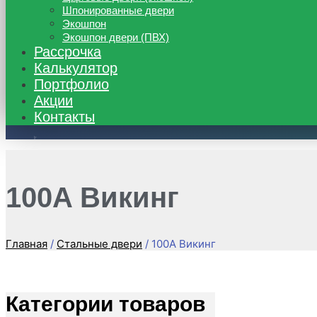
Шпонированные двери
Экошпон
Экошпон двери (ПВХ)
Рассрочка
Калькулятор
Портфолио
Акции
Контакты
8 (495) 662-48-39
100A Викинг
Главная
/
Стальные двери
/ 100A Викинг
Категории товаров