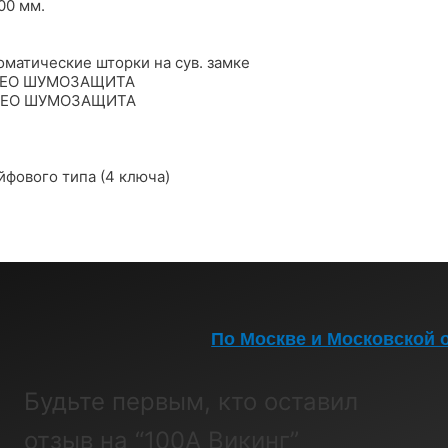
00 мм.
оматические шторки на сув. замке
A GEO ШУМОЗАЩИТА
A GEO ШУМОЗАЩИТА
фового типа (4 ключа)
По Москве и Московской 
Будьте первым, кто оставил
отзыв на “100A Викинг”