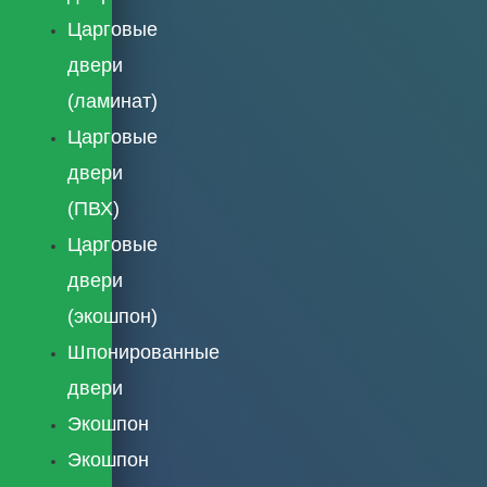
Царговые
двери
(ламинат)
Царговые
двери
(ПВХ)
Царговые
двери
(экошпон)
Шпонированные
двери
Экошпон
Экошпон