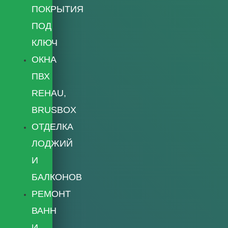
ПОКРЫТИЯ
ПОД
КЛЮЧ
ОКНА
ПВХ
REHAU,
BRUSBOX
ОТДЕЛКА
ЛОДЖИЙ
И
БАЛКОНОВ
РЕМОНТ
ВАНН
И