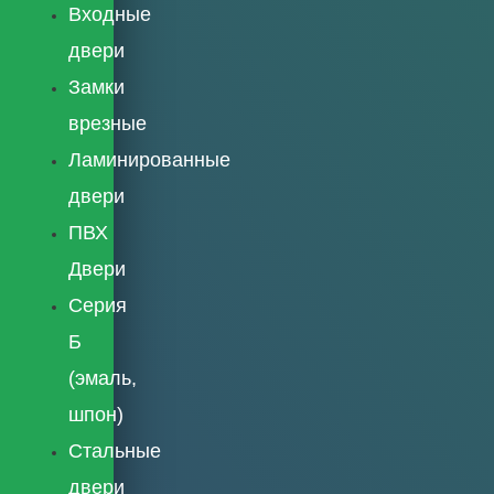
Входные
двери
Замки
врезные
Ламинированные
двери
ПВХ
Двери
Серия
Б
(эмаль,
шпон)
Стальные
двери