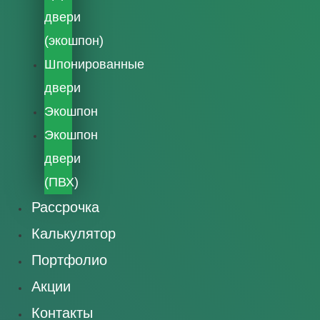
двери
(экошпон)
Шпонированные
двери
Экошпон
Экошпон
двери
(ПВХ)
Рассрочка
Калькулятор
Портфолио
Акции
Контакты