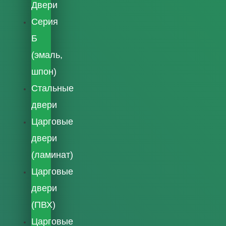
Двери
Серия
Б
(эмаль,
шпон)
Стальные
двери
Царговые
двери
(ламинат)
Царговые
двери
(ПВХ)
Царговые