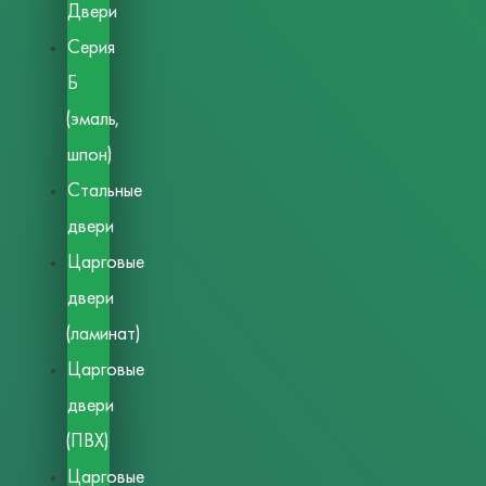
Двери
Серия
Б
(эмаль,
шпон)
Стальные
двери
Царговые
двери
(ламинат)
Царговые
двери
(ПВХ)
Царговые