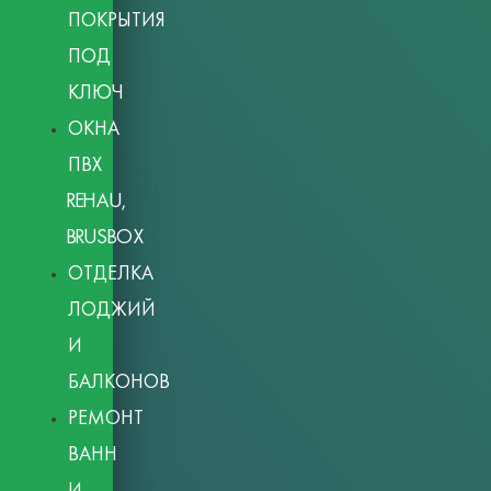
ПОКРЫТИЯ
ПОД
КЛЮЧ
ОКНА
ПВХ
REHAU,
BRUSBOX
ОТДЕЛКА
ЛОДЖИЙ
И
БАЛКОНОВ
РЕМОНТ
ВАНН
И