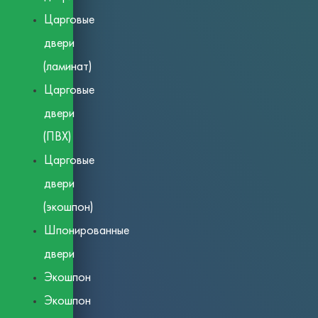
Царговые
двери
(ламинат)
Царговые
двери
(ПВХ)
Царговые
двери
(экошпон)
Шпонированные
двери
Экошпон
Экошпон