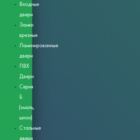
Входные
двери
Замки
врезные
Ламинированные
двери
ПВХ
Двери
Серия
Б
(эмаль,
шпон)
Стальные
двери