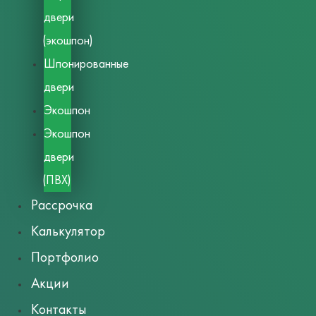
двери
(экошпон)
Шпонированные
двери
Экошпон
Экошпон
двери
(ПВХ)
Рассрочка
Калькулятор
Портфолио
Акции
Контакты