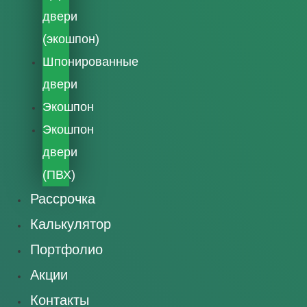
двери
(экошпон)
Шпонированные
двери
Экошпон
Экошпон
двери
(ПВХ)
Рассрочка
Калькулятор
Портфолио
Акции
Контакты