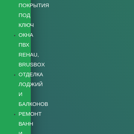
ПОКРЫТИЯ
ПОД
КЛЮЧ
ОКНА
ПВХ
REHAU,
BRUSBOX
ОТДЕЛКА
ЛОДЖИЙ
И
БАЛКОНОВ
РЕМОНТ
ВАНН
И