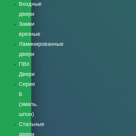
Входные
двери
Замки
врезные
Ламинированные
двери
ПВХ
Двери
Серия
Б
(эмаль,
шпон)
Стальные
двери