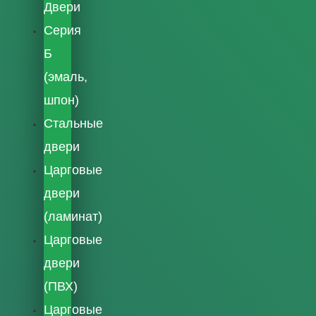
Двери
Серия
Б
(эмаль,
шпон)
Стальные
двери
Царговые
двери
(ламинат)
Царговые
двери
(ПВХ)
Царговые