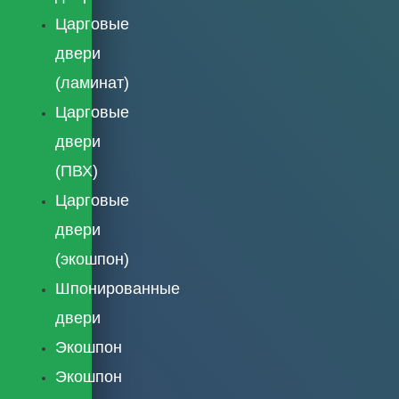
Царговые
двери
(ламинат)
Царговые
двери
(ПВХ)
Царговые
двери
(экошпон)
Шпонированные
двери
Экошпон
Экошпон