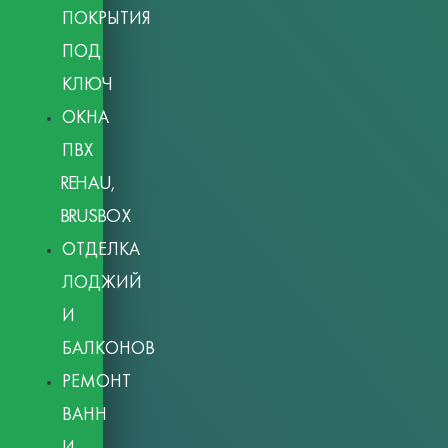
ПОКРЫТИЯ
ПОД
КЛЮЧ
ОКНА
ПВХ
REHAU,
BRUSBOX
ОТДЕЛКА
ЛОДЖИЙ
И
БАЛКОНОВ
РЕМОНТ
ВАНН
И