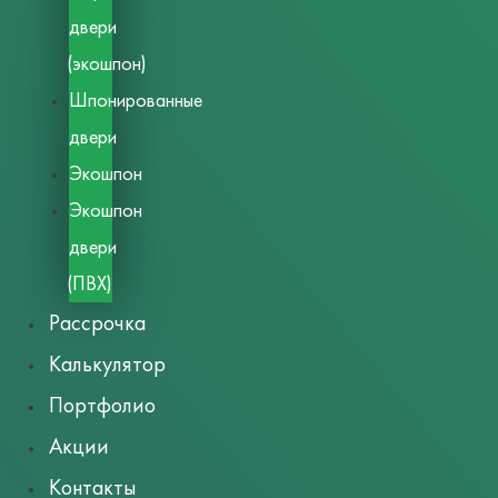
двери
(экошпон)
Шпонированные
двери
Экошпон
Экошпон
двери
(ПВХ)
Рассрочка
Калькулятор
Портфолио
Акции
Контакты