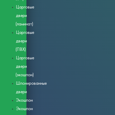
Царговые
двери
(ламинат)
Царговые
двери
(ПВХ)
Царговые
двери
(экошпон)
Шпонированные
двери
Экошпон
Экошпон