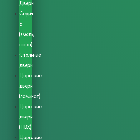
Двери
Серия
Б
(эмаль,
шпон)
Стальные
двери
Царговые
двери
(ламинат)
Царговые
двери
(ПВХ)
Царговые