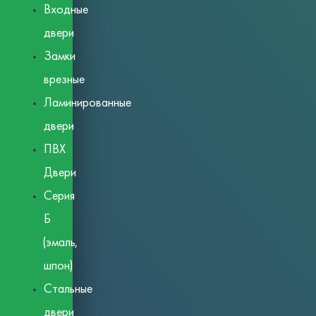
Входные
двери
Замки
врезные
Ламинированные
двери
ПВХ
Двери
Серия
Б
(эмаль,
шпон)
Стальные
двери