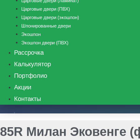
Царговые двери (ламинат)
Царговые двери (ПВХ)
Царговые двери (экошпон)
Шпонированные двери
Экошпон
Экошпон двери (ПВХ)
Рассрочка
Калькулятор
Портфолио
Акции
Контакты
8 (495) 662-48-39
85R Милан Эковенге (