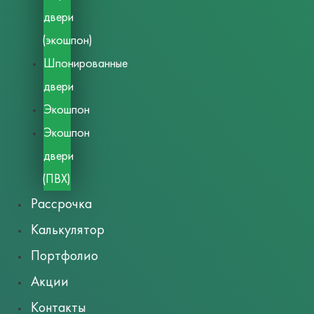
двери
(экошпон)
Шпонированные
двери
Экошпон
Экошпон
двери
(ПВХ)
Рассрочка
Калькулятор
Портфолио
Акции
Контакты