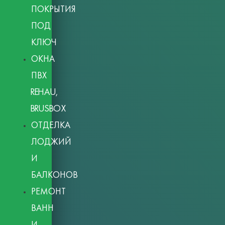
ПОКРЫТИЯ
ПОД
КЛЮЧ
ОКНА
ПВХ
REHAU,
BRUSBOX
ОТДЕЛКА
ЛОДЖИЙ
И
БАЛКОНОВ
РЕМОНТ
ВАНН
И