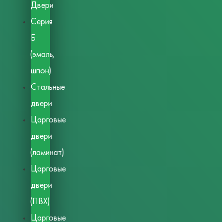
Двери
Серия
Б
(эмаль,
шпон)
Стальные
двери
Царговые
двери
(ламинат)
Царговые
двери
(ПВХ)
Царговые