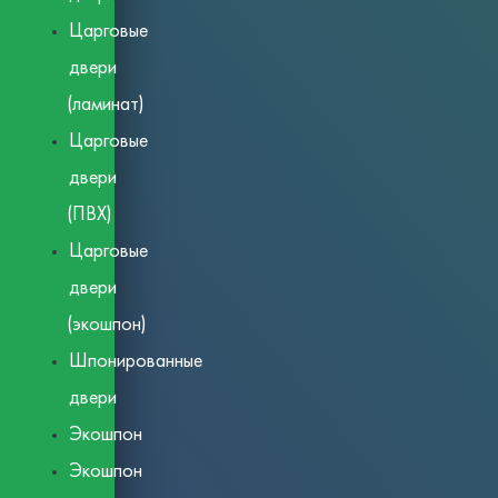
Царговые
двери
(ламинат)
Царговые
двери
(ПВХ)
Царговые
двери
(экошпон)
Шпонированные
двери
Экошпон
Экошпон