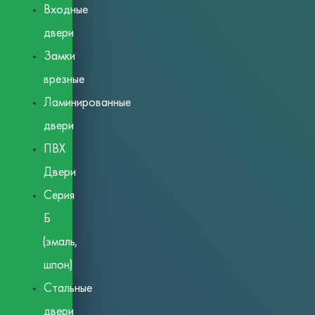
Входные
двери
Замки
врезные
Ламинированные
двери
ПВХ
Двери
Серия
Б
(эмаль,
шпон)
Стальные
двери