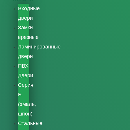
Входные
двери
Замки
врезные
Ламинированные
двери
ПВХ
Двери
Серия
Б
(эмаль,
шпон)
Стальные