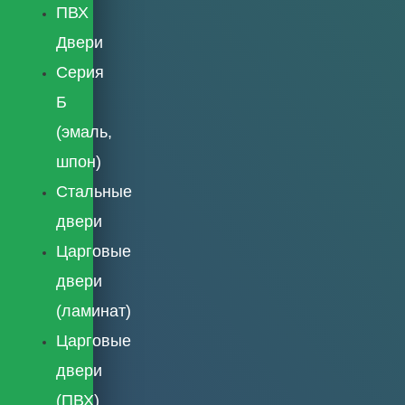
ПВХ
Двери
Серия
Б
(эмаль,
шпон)
Стальные
двери
Царговые
двери
(ламинат)
Царговые
двери
(ПВХ)