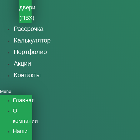
двери
(ПВХ)
Рассрочка
Калькулятор
Портфолио
Акции
Контакты
Menu
Главная
О
компании
Наши