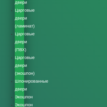
двери
Царговые
двери
(ламинат)
Царговые
двери
(ПВХ)
Царговые
двери
(экошпон)
Шпонированные
двери
Экошпон
Экошпон