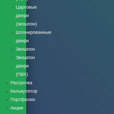
Царговые
двери
(экошпон)
Шпонированные
двери
Экошпон
Экошпон
двери
(ПВХ)
Рассрочка
Калькулятор
Портфолио
Акции