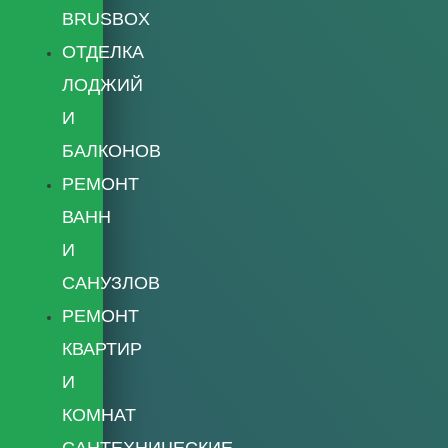
BRUSBOX
ОТДЕЛКА
ЛОДЖИЙ
И
БАЛКОНОВ
РЕМОНТ
ВАНН
И
САНУЗЛОВ
РЕМОНТ
КВАРТИР
И
КОМНАТ
САНТЕХНИЧЕСКИЕ