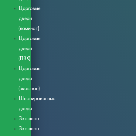
Царговые
двери
(ламинат)
Царговые
двери
(ПВХ)
Царговые
двери
(экошпон)
Шпонированные
двери
Экошпон
Экошпон