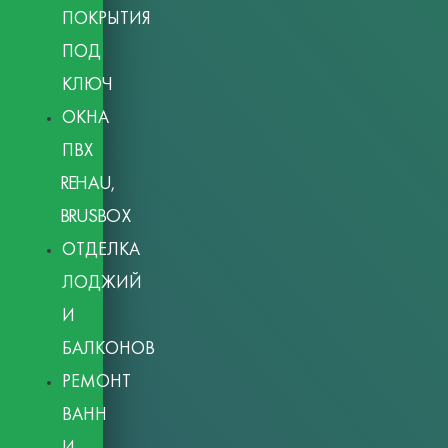
ПОКРЫТИЯ
ПОД
КЛЮЧ
ОКНА
ПВХ
REHAU,
BRUSBOX
ОТДЕЛКА
ЛОДЖИЙ
И
БАЛКОНОВ
РЕМОНТ
ВАНН
И