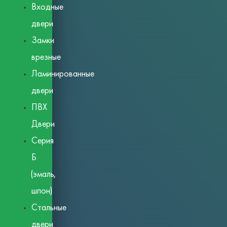
Входные
двери
Замки
врезные
Ламинированные
двери
ПВХ
Двери
Серия
Б
(эмаль,
шпон)
Стальные
двери