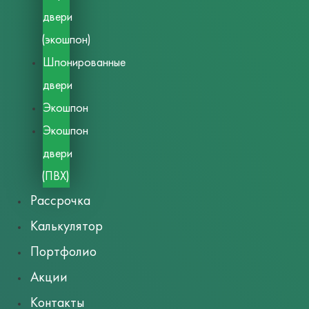
двери
(экошпон)
Шпонированные
двери
Экошпон
Экошпон
двери
(ПВХ)
Рассрочка
Калькулятор
Портфолио
Акции
Контакты