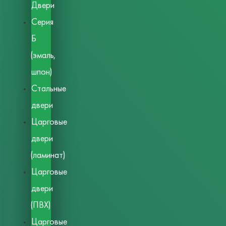
Двери
Серия
Б
(эмаль,
шпон)
Стальные
двери
Царговые
двери
(ламинат)
Царговые
двери
(ПВХ)
Царговые