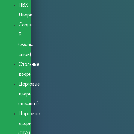
ПВХ
Двери
Серия
Б
(эмаль,
шпон)
Стальные
двери
Царговые
двери
(ламинат)
Царговые
двери
(ПВХ)