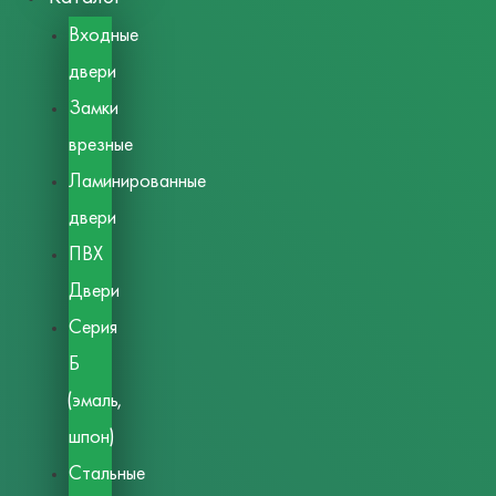
Входные
двери
Замки
врезные
Ламинированные
двери
ПВХ
Двери
Серия
Б
(эмаль,
шпон)
Стальные