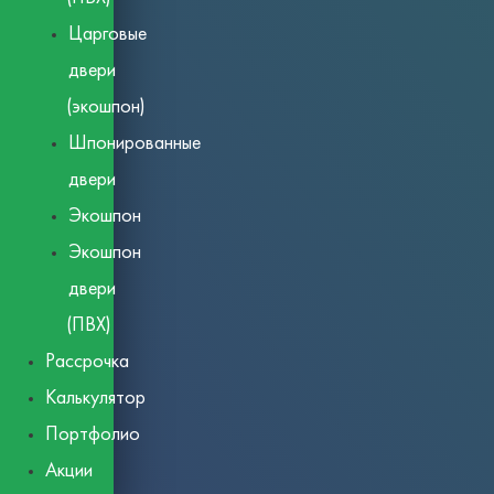
Царговые
двери
(экошпон)
Шпонированные
двери
Экошпон
Экошпон
двери
(ПВХ)
Рассрочка
Калькулятор
Портфолио
Акции