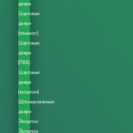
двери
Царговые
двери
(ламинат)
Царговые
двери
(ПВХ)
Царговые
двери
(экошпон)
Шпонированные
двери
Экошпон
Экошпон