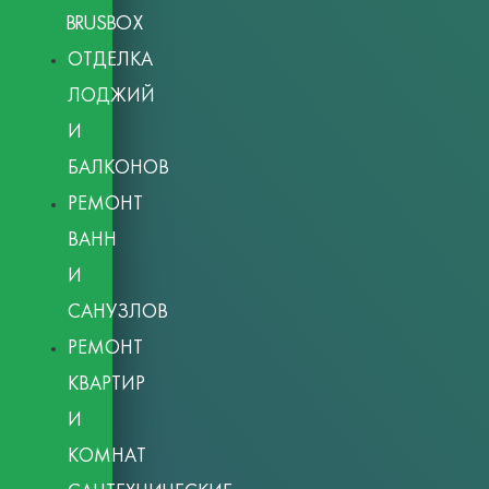
BRUSBOX
ОТДЕЛКА
ЛОДЖИЙ
И
БАЛКОНОВ
РЕМОНТ
ВАНН
И
САНУЗЛОВ
РЕМОНТ
КВАРТИР
И
КОМНАТ