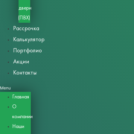
двери
(ПВХ)
Рассрочка
Калькулятор
Портфолио
Акции
Контакты
Menu
Главная
О
компании
Наши