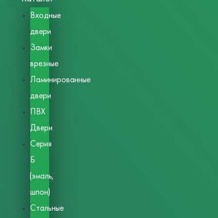
Входные
двери
Замки
врезные
Ламинированные
двери
ПВХ
Двери
Серия
Б
(эмаль,
шпон)
Стальные