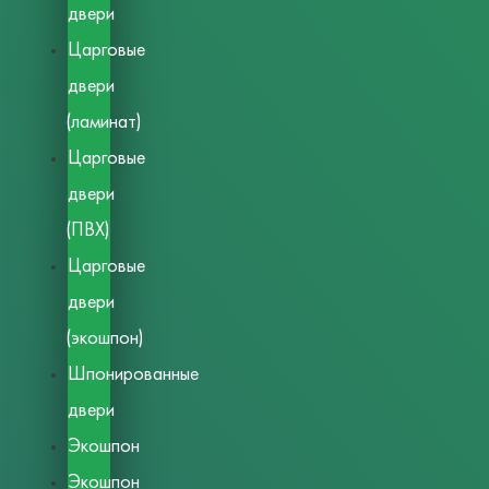
двери
Царговые
двери
(ламинат)
Царговые
двери
(ПВХ)
Царговые
двери
(экошпон)
Шпонированные
двери
Экошпон
Экошпон