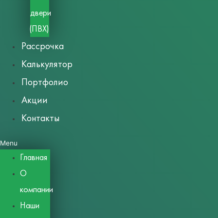
двери
(ПВХ)
Рассрочка
Калькулятор
Портфолио
Акции
Контакты
Menu
Главная
О
компании
Наши