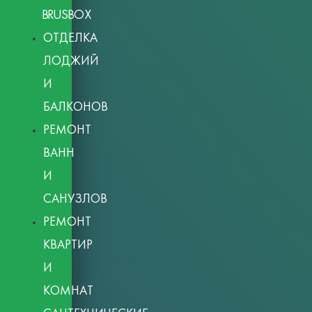
BRUSBOX
ОТДЕЛКА
ЛОДЖИЙ
И
БАЛКОНОВ
РЕМОНТ
ВАНН
И
САНУЗЛОВ
РЕМОНТ
КВАРТИР
И
КОМНАТ