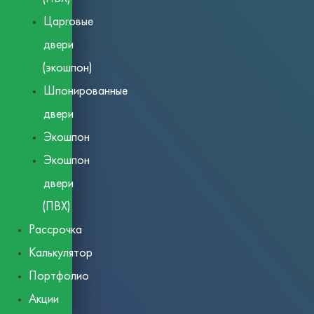
Царговые
двери
(экошпон)
Шпонированные
двери
Экошпон
Экошпон
двери
(ПВХ)
Рассрочка
Калькулятор
Портфолио
Акции