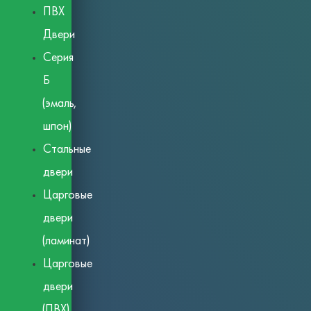
ПВХ
Двери
Серия
Б
(эмаль,
шпон)
Стальные
двери
Царговые
двери
(ламинат)
Царговые
двери
(ПВХ)