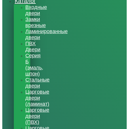
Каталог
Входные
двери
Замки
врезные
Ламинированные
двери
ПВХ
Двери
Серия
Б
(эмаль,
шпон)
Стальные
двери
Царговые
двери
(ламинат)
Царговые
двери
(ПВХ)
Царговые