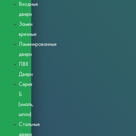
Входные
двери
Замки
врезные
Ламинированные
двери
ПВХ
Двери
Серия
Б
(эмаль,
шпон)
Стальные
двери