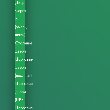
Двери
Серия
Б
(эмаль,
шпон)
Стальные
двери
Царговые
двери
(ламинат)
Царговые
двери
(ПВХ)
Царговые