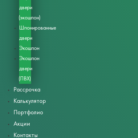
двери
(экошпон)
Шпонированные
двери
Экошпон
Экошпон
двери
(ПВХ)
Рассрочка
Калькулятор
Портфолио
Акции
Контакты