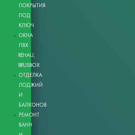
ПОКРЫТИЯ
ПОД
КЛЮЧ
ОКНА
ПВХ
REHAU,
BRUSBOX
ОТДЕЛКА
ЛОДЖИЙ
И
БАЛКОНОВ
РЕМОНТ
ВАНН
И