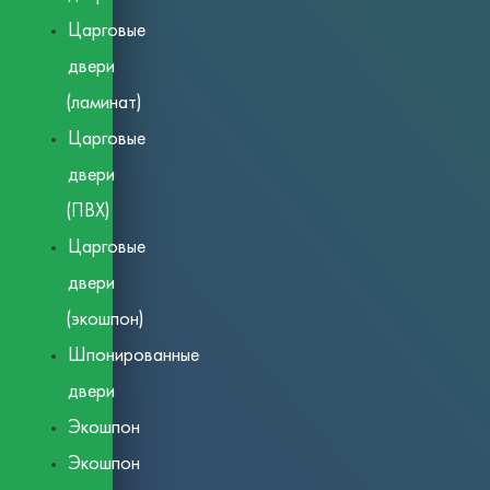
Царговые
двери
(ламинат)
Царговые
двери
(ПВХ)
Царговые
двери
(экошпон)
Шпонированные
двери
Экошпон
Экошпон