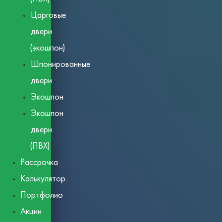
Царговые
двери
(экошпон)
Шпонированные
двери
Экошпон
Экошпон
двери
(ПВХ)
Рассрочка
Калькулятор
Портфолио
Акции