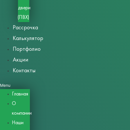
двери
(ПВХ)
Рассрочка
Калькулятор
Портфолио
Акции
Контакты
Menu
Главная
О
компании
Наши