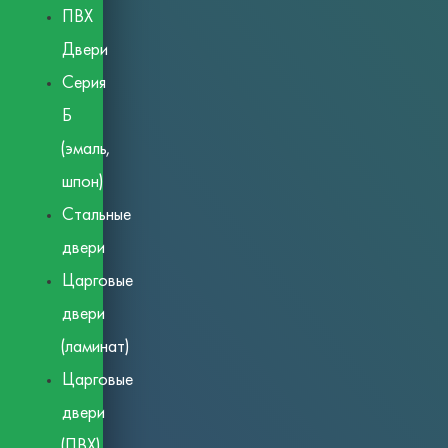
ПВХ
Двери
Серия
Б
(эмаль,
шпон)
Стальные
двери
Царговые
двери
(ламинат)
Царговые
двери
(ПВХ)