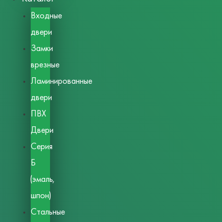
Входные
двери
Замки
врезные
Ламинированные
двери
ПВХ
Двери
Серия
Б
(эмаль,
шпон)
Стальные