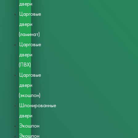
двери
Царговые
двери
(ламинат)
Царговые
двери
(ПВХ)
Царговые
двери
(экошпон)
Шпонированные
двери
Экошпон
Экошпон