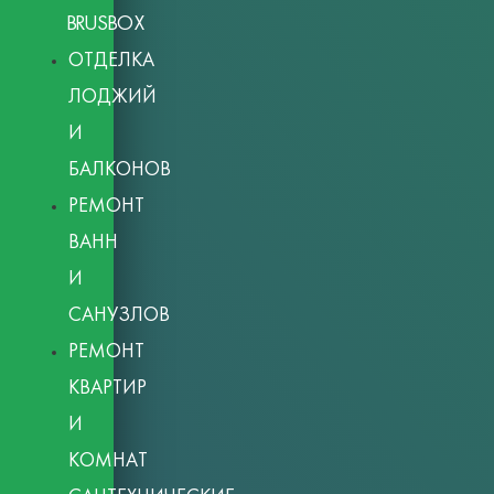
BRUSBOX
ОТДЕЛКА
ЛОДЖИЙ
И
БАЛКОНОВ
РЕМОНТ
ВАНН
И
САНУЗЛОВ
РЕМОНТ
КВАРТИР
И
КОМНАТ