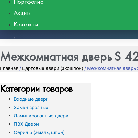
Портфолио
Акции
Контакты
8 (495) 662-48-39
Межкомнатная дверь S 42
Главная
/
Царговые двери (экошпон)
/ Межкомнатная дверь 
Категории товаров
Входные двери
Замки врезные
Ламинированные двери
ПВХ Двери
Серия Б (эмаль, шпон)