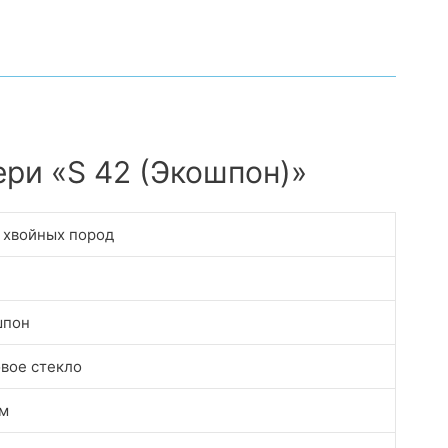
ри «S 42 (Экошпон)»
 хвойных пород
шпон
вое стекло
м