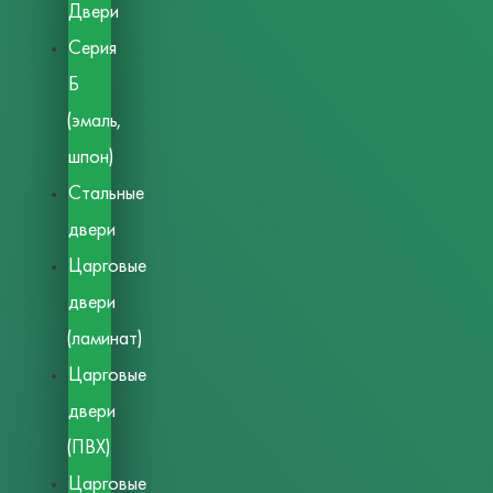
Двери
Серия
Б
(эмаль,
шпон)
Стальные
двери
Царговые
двери
(ламинат)
Царговые
двери
(ПВХ)
Царговые