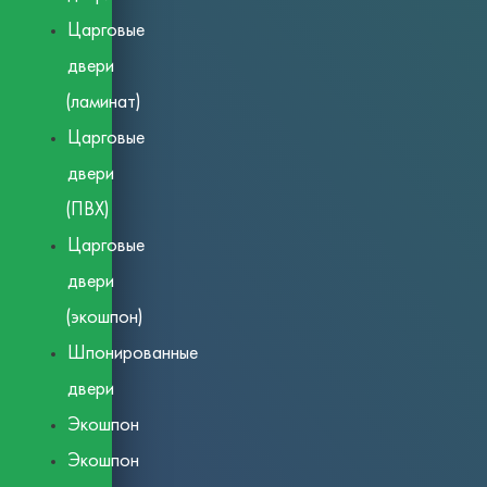
Царговые
двери
(ламинат)
Царговые
двери
(ПВХ)
Царговые
двери
(экошпон)
Шпонированные
двери
Экошпон
Экошпон