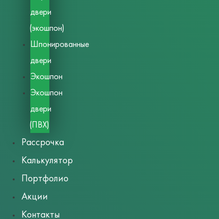
двери
(экошпон)
Шпонированные
двери
Экошпон
Экошпон
двери
(ПВХ)
Рассрочка
Калькулятор
Портфолио
Акции
Контакты