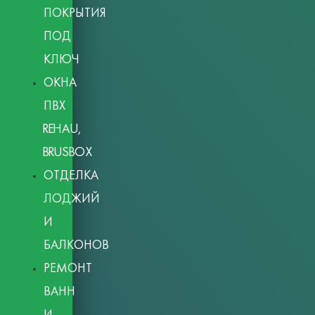
ПОКРЫТИЯ
ПОД
КЛЮЧ
ОКНА
ПВХ
REHAU,
BRUSBOX
ОТДЕЛКА
ЛОДЖИЙ
И
БАЛКОНОВ
РЕМОНТ
ВАНН
И