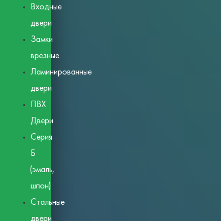
Входные
двери
Замки
врезные
Ламинированные
двери
ПВХ
Двери
Серия
Б
(эмаль,
шпон)
Стальные
двери