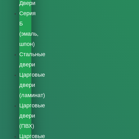
Двери
Серия
Б
(эмаль,
шпон)
Стальные
двери
Царговые
двери
(ламинат)
Царговые
двери
(ПВХ)
Царговые