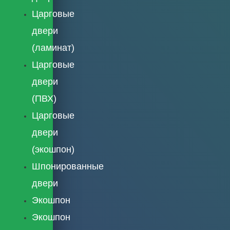
Царговые
двери
(ламинат)
Царговые
двери
(ПВХ)
Царговые
двери
(экошпон)
Шпонированные
двери
Экошпон
Экошпон