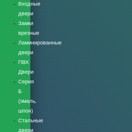
Входные
двери
Замки
врезные
Ламинированные
двери
ПВХ
Двери
Серия
Б
(эмаль,
шпон)
Стальные
двери