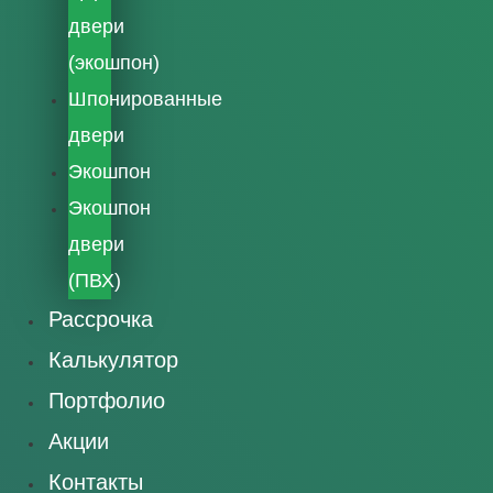
двери
(экошпон)
Шпонированные
двери
Экошпон
Экошпон
двери
(ПВХ)
Рассрочка
Калькулятор
Портфолио
Акции
Контакты