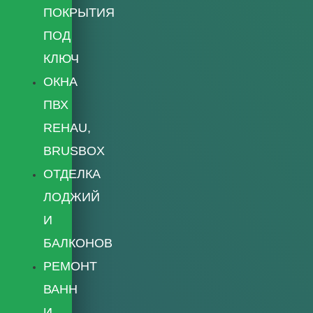
ПОКРЫТИЯ
ПОД
КЛЮЧ
ОКНА
ПВХ
REHAU,
BRUSBOX
ОТДЕЛКА
ЛОДЖИЙ
И
БАЛКОНОВ
РЕМОНТ
ВАНН
И