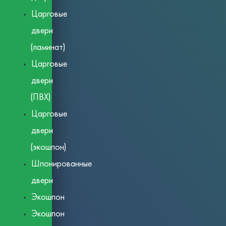
Царговые
двери
(ламинат)
Царговые
двери
(ПВХ)
Царговые
двери
(экошпон)
Шпонированные
двери
Экошпон
Экошпон