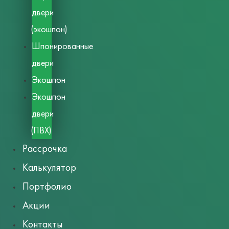
двери
(экошпон)
Шпонированные
двери
Экошпон
Экошпон
двери
(ПВХ)
Рассрочка
Калькулятор
Портфолио
Акции
Контакты