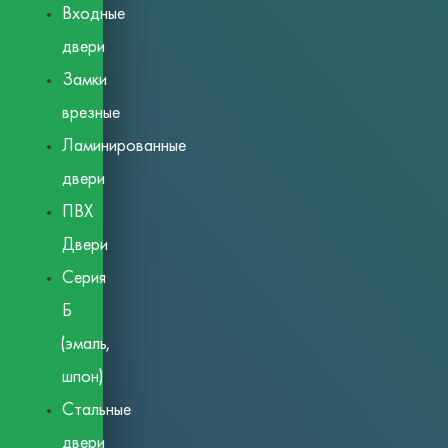
Входные
двери
Замки
врезные
Ламинированные
двери
ПВХ
Двери
Серия
Б
(эмаль,
шпон)
Стальные
двери