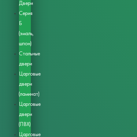
Двери
Серия
Б
(эмаль,
шпон)
Стальные
двери
Царговые
двери
(ламинат)
Царговые
двери
(ПВХ)
Царговые