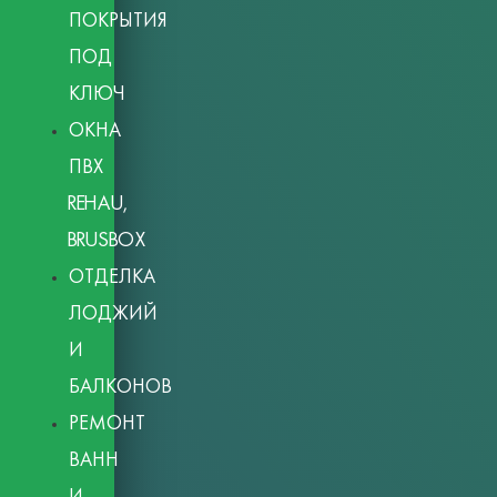
ПОКРЫТИЯ
ПОД
КЛЮЧ
ОКНА
ПВХ
REHAU,
BRUSBOX
ОТДЕЛКА
ЛОДЖИЙ
И
БАЛКОНОВ
РЕМОНТ
ВАНН
И