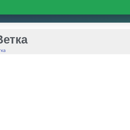
Ветка
тка