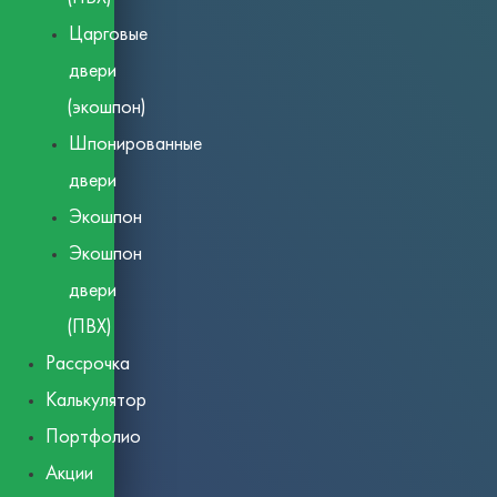
Царговые
двери
(экошпон)
Шпонированные
двери
Экошпон
Экошпон
двери
(ПВХ)
Рассрочка
Калькулятор
Портфолио
Акции