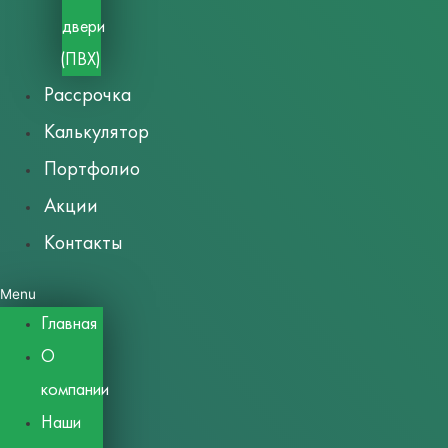
двери
(ПВХ)
Рассрочка
Калькулятор
Портфолио
Акции
Контакты
Menu
Главная
О
компании
Наши