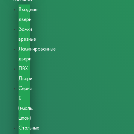
Входные
двери
Замки
врезные
Ламинированные
двери
ПВХ
Двери
Серия
Б
(эмаль,
шпон)
Стальные