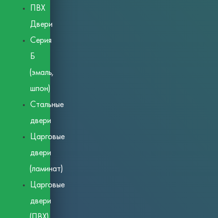
ПВХ
Двери
Серия
Б
(эмаль,
шпон)
Стальные
двери
Царговые
двери
(ламинат)
Царговые
двери
(ПВХ)