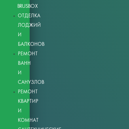
BRUSBOX
ОТДЕЛКА
ЛОДЖИЙ
И
БАЛКОНОВ
РЕМОНТ
ВАНН
И
САНУЗЛОВ
РЕМОНТ
КВАРТИР
И
КОМНАТ