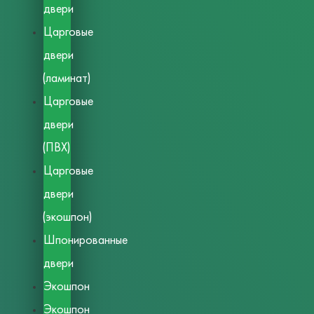
двери
Царговые
двери
(ламинат)
Царговые
двери
(ПВХ)
Царговые
двери
(экошпон)
Шпонированные
двери
Экошпон
Экошпон