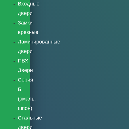
Входные
двери
Замки
врезные
Ламинированные
двери
ПВХ
Двери
Серия
Б
(эмаль,
шпон)
Стальные
двери