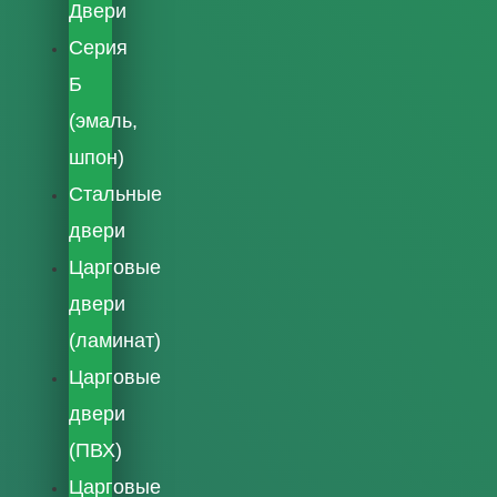
Двери
Серия
Б
(эмаль,
шпон)
Стальные
двери
Царговые
двери
(ламинат)
Царговые
двери
(ПВХ)
Царговые