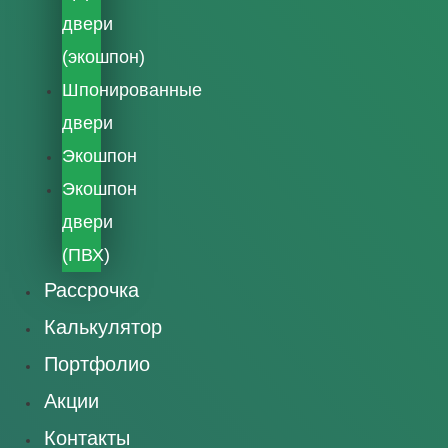
двери
(экошпон)
Шпонированные
двери
Экошпон
Экошпон
двери
(ПВХ)
Рассрочка
Калькулятор
Портфолио
Акции
Контакты