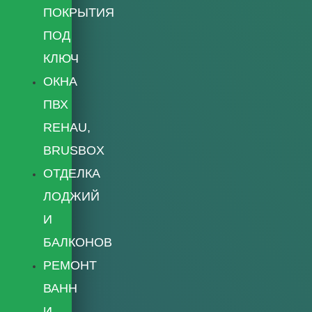
ПОКРЫТИЯ
ПОД
КЛЮЧ
ОКНА
ПВХ
REHAU,
BRUSBOX
ОТДЕЛКА
ЛОДЖИЙ
И
БАЛКОНОВ
РЕМОНТ
ВАНН
И