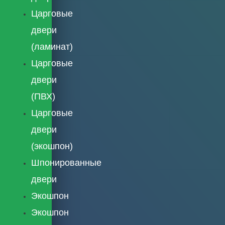
Царговые
двери
(ламинат)
Царговые
двери
(ПВХ)
Царговые
двери
(экошпон)
Шпонированные
двери
Экошпон
Экошпон