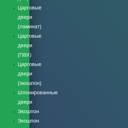
Царговые
двери
(ламинат)
Царговые
двери
(ПВХ)
Царговые
двери
(экошпон)
Шпонированные
двери
Экошпон
Экошпон