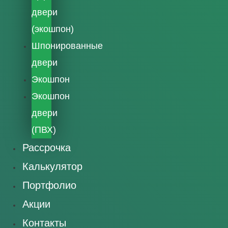
двери
(экошпон)
Шпонированные
двери
Экошпон
Экошпон
двери
(ПВХ)
Рассрочка
Калькулятор
Портфолио
Акции
Контакты