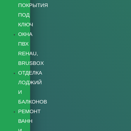
ПОКРЫТИЯ
ПОД
КЛЮЧ
ОКНА
ПВХ
REHAU,
BRUSBOX
ОТДЕЛКА
ЛОДЖИЙ
И
БАЛКОНОВ
РЕМОНТ
ВАНН
И