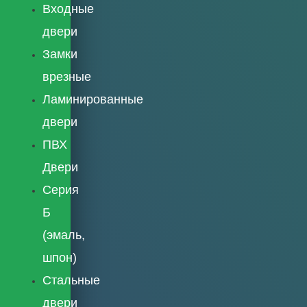
Входные
двери
Замки
врезные
Ламинированные
двери
ПВХ
Двери
Серия
Б
(эмаль,
шпон)
Стальные
двери