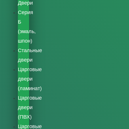
Двери
Серия
Б
(эмаль,
шпон)
Стальные
двери
Царговые
двери
(ламинат)
Царговые
двери
(ПВХ)
Царговые