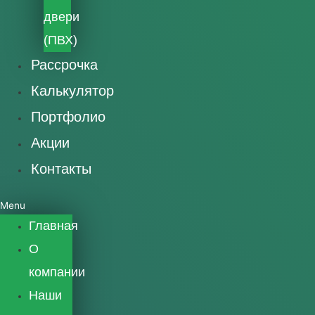
двери
(ПВХ)
Рассрочка
Калькулятор
Портфолио
Акции
Контакты
Menu
Главная
О
компании
Наши