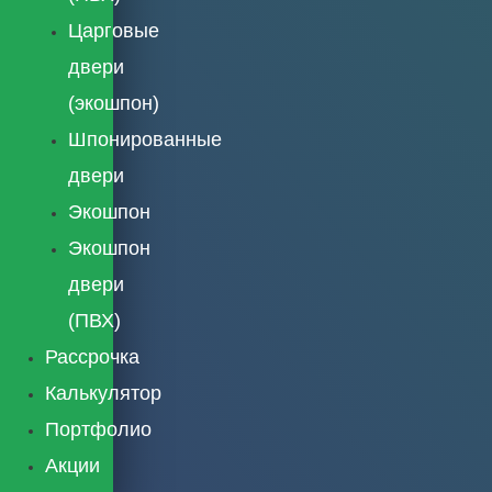
Царговые
двери
(экошпон)
Шпонированные
двери
Экошпон
Экошпон
двери
(ПВХ)
Рассрочка
Калькулятор
Портфолио
Акции