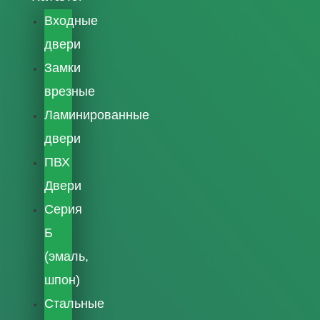
Входные
двери
Замки
врезные
Ламинированные
двери
ПВХ
Двери
Серия
Б
(эмаль,
шпон)
Стальные