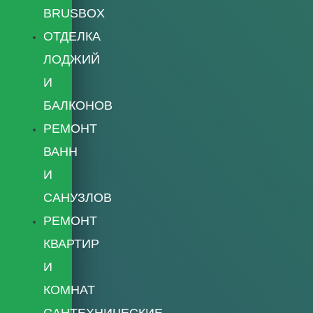
BRUSBOX
ОТДЕЛКА
ЛОДЖИЙ
И
БАЛКОНОВ
РЕМОНТ
ВАНН
И
САНУЗЛОВ
РЕМОНТ
КВАРТИР
И
КОМНАТ
САНТЕХНИЧЕСКИЕ