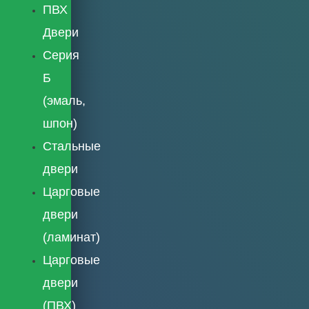
ПВХ
Двери
Серия
Б
(эмаль,
шпон)
Стальные
двери
Царговые
двери
(ламинат)
Царговые
двери
(ПВХ)