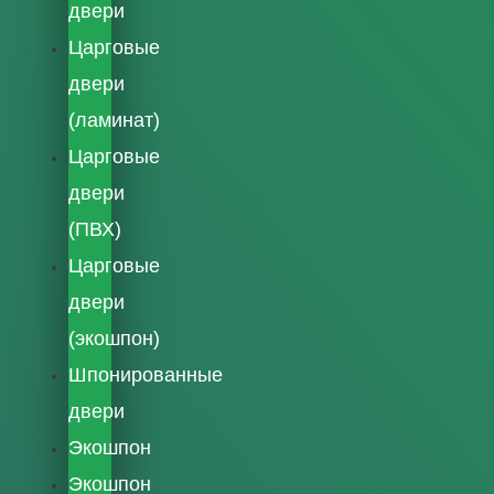
двери
Царговые
двери
(ламинат)
Царговые
двери
(ПВХ)
Царговые
двери
(экошпон)
Шпонированные
двери
Экошпон
Экошпон