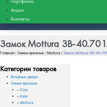
Портфолио
Акции
Контакты
8 (495) 662-48-39
Замок Mottura ЗВ-40.701
Главная
/
Замки врезные
/
Mottura
/ Замок Mottura ЗВ-40.701
Категории товаров
Входные двери
Замки врезные
Cisa
Kale
Mottura